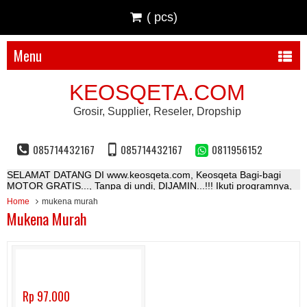
(
pcs)
Menu
KEOSQETA.COM
Grosir, Supplier, Reseler, Dropship
085714432167
085714432167
0811956152
SELAMAT DATANG DI www.keosqeta.com, Keosqeta Bagi-bagi
MOTOR GRATIS..., Tanpa di undi, DIJAMIN...!!! Ikuti programnya,
menangkan hadiahnya...
Home
mukena murah
Mukena Murah
Rp 97.000